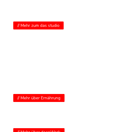
das Studio
// Mehr zum das studio
Ernährung
// Mehr über Ernährung
deepWork