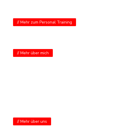
Personal Training
// Mehr zum Personal Training
Über mich
// Mehr über mich
das Team
// Mehr über uns